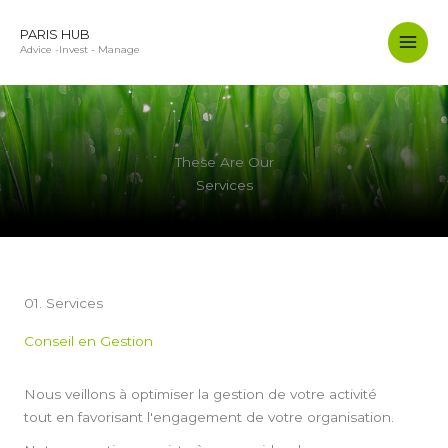
Aller
au
PARIS HUB
Advice -Invest - Manage
contenu
These Are Our
Services
01. Services
Conseil en Gestion
Nous veillons à optimiser la gestion de votre activité
tout en favorisant l'engagement de votre organisation.