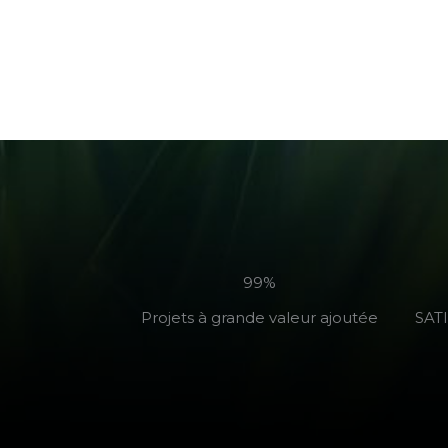
99%
Projets à grande valeur ajoutée
SAT