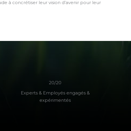
ide à concrétiser leur vision d’avenir pour leur
20/20
Experts & Employés engagés &
expérimentés