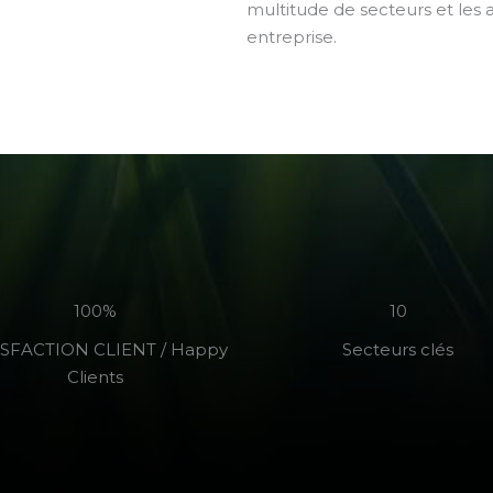
multitude de secteurs et les a
entreprise.
100%
10
ISFACTION CLIENT / Happy
Secteurs clés
Clients